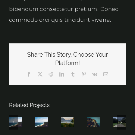
bibendum consectetur pretium. Donec
commodo orci quis tincidunt viverra.
Share This Story, Choose Your
Platform!
Facebook
X
Reddit
LinkedIn
Tumblr
Pinterest
Vk
Email
Related Projects